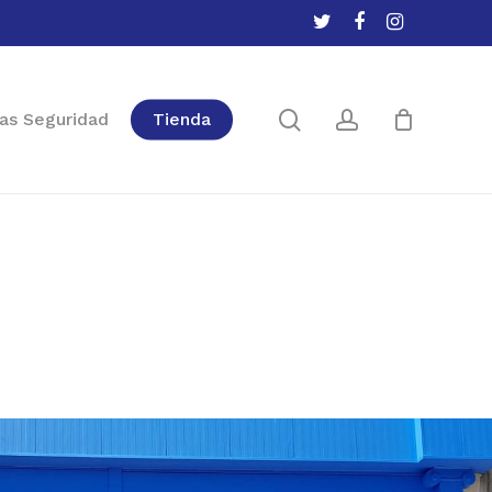
twitter
facebook
instagram
Close
Cart
search
account
as Seguridad
Tienda