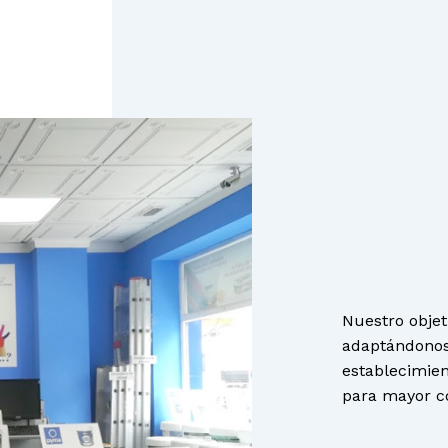
No ha
Nuestro objeti
adaptándonos
establecimien
para mayor c