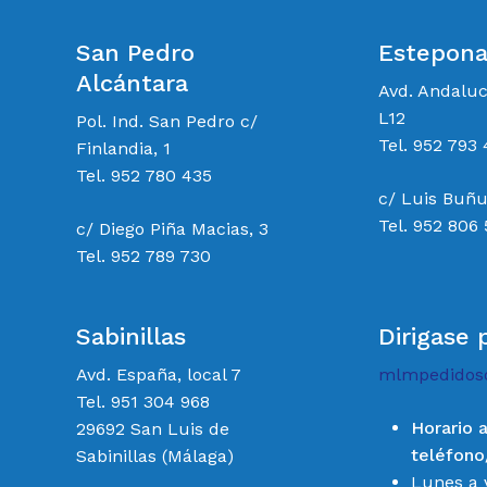
San Pedro
Estepon
Alcántara
Avd. Andalu
L12
Pol. Ind. San Pedro c/
Tel. 952 793 
Finlandia, 1
Tel. 952 780 435
c/ Luis Buñu
Tel. 952 806
c/ Diego Piña Macias, 3
Tel. 952 789 730
Sabinillas
Dirigase 
Avd. España, local 7
mlmpedidos
Tel. 951 304 968
Horario 
29692 San Luis de
teléfon
Sabinillas (Málaga)
Lunes a 