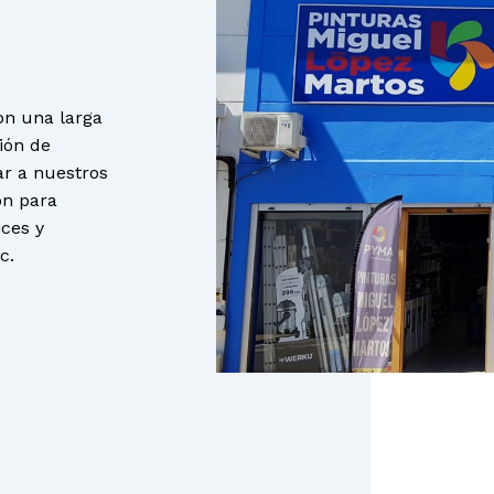
on una larga
ción de
ar a nuestros
ón para
ices y
c.