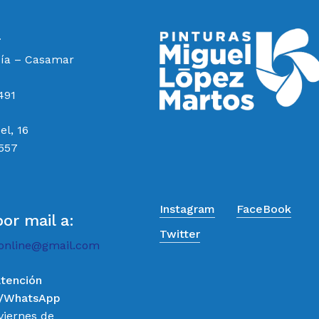
a
cía – Casamar
491
el, 16
 557
Instagram
FaceBook
por mail a:
Twitter
online@gmail.com
atención
o/WhatsApp
Subtotal:
viernes de