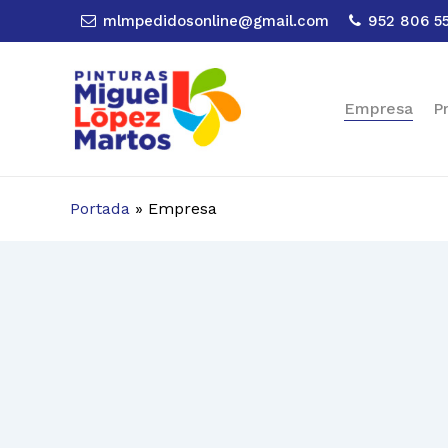
Skip
mlmpedidosonline@gmail.com
952 806 5
to
main
content
Empresa
P
Portada
»
Empresa