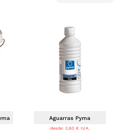
Pyma
Aguarras Pyma
desde:
2,80
€
I.V.A.