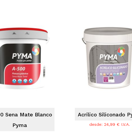
0 Sena Mate Blanco
Acrilico Siliconado 
Pyma
desde:
24,99
€
I.V.A.