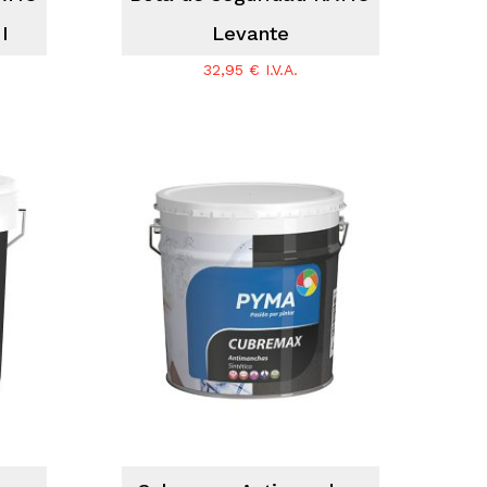
I
Levante
32,95
€
I.V.A.