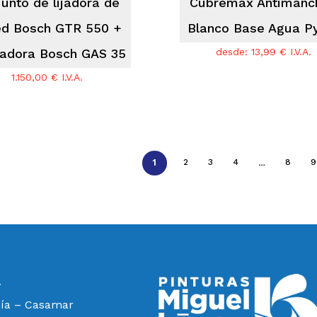
unto de lijadora de
Cubremax Antimanc
ed Bosch GTR 550 +
Blanco Base Agua 
radora Bosch GAS 35
desde:
13,99
€
I.V.A.
1.150,00
€
I.V.A.
1
…
2
3
4
8
9
a
cía – Casamar