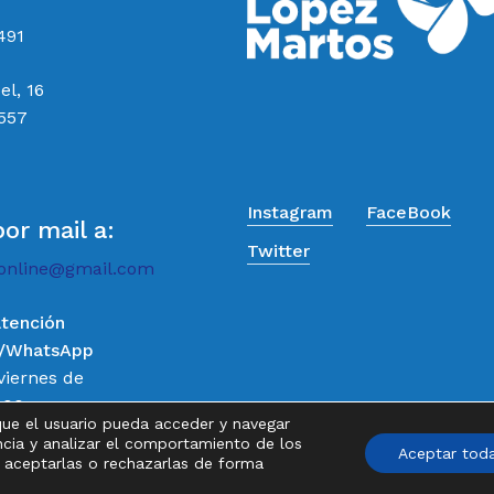
491
el, 16
 557
Instagram
FaceBook
por mail a:
Twitter
online@gmail.com
atención
o/WhatsApp
Subtotal:
viernes de
:00
que el usuario pueda acceder y navegar
Ver
de 9:00 a
ncia y analizar el comportamiento de los
Aceptar tod
, aceptarlas o rechazarlas de forma