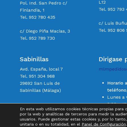
L12
Pol. Ind. San Pedro c/
Tel. 952 793 
Finlandia, 1
Tel. 952 780 435
c/ Luis Buñu
Tel. 952 806
c/ Diego Piña Macias, 3
Tel. 952 789 730
Sabinillas
Dirigase 
Avd. España, local 7
mlmpedidos
Tel. 951 304 968
Horario 
29692 San Luis de
teléfon
Sabinillas (Málaga)
Lunes a 
8:00 a 19
En esta web utilizamos cookies técnicas propias para 
Sábados 
por la web y analíticas de terceros para medir la audie
14:00
usuarios. Puede gestionar estas cookies y, por lo tanto
unitaria o en su totalidad, en el
Panel de Configuración
.