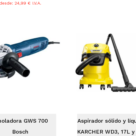
desde:
24,99
€
I.V.A.
No ha
oladora GWS 700
Aspirador sólido y líq
Bosch
KARCHER WD3, 17L y