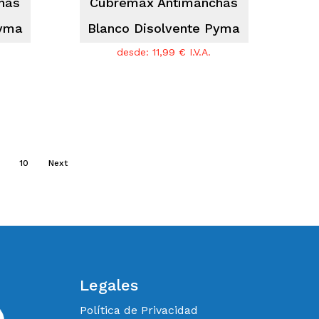
has
Cubremax Antimanchas
Pyma
Blanco Disolvente Pyma
desde:
11,99
€
I.V.A.
10
Next
Legales
Política de Privacidad