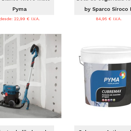
Pyma
by Sparco Siroco I
desde:
22,99
€
I.V.A.
84,95
€
I.V.A.