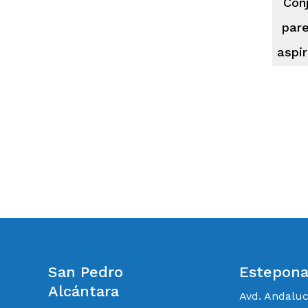
Conj
par
aspi
San Pedro
Estepon
Alcántara
Avd. Andalu