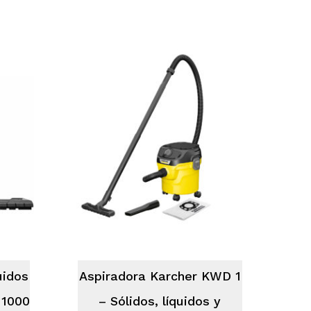
y productos en el carrito.
uidos
Aspiradora Karcher KWD 1
 1000
– Sólidos, líquidos y
Go To Shop