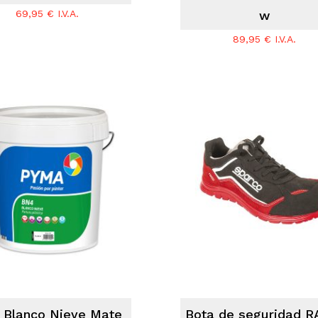
69,95
€
I.V.A.
w
89,95
€
I.V.A.
 Blanco Nieve Mate
Bota de seguridad R