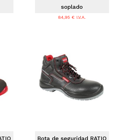
soplado
84,95
€
I.V.A.
ATIO
Bota de seguridad RATIO