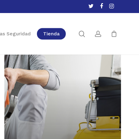
twitter
facebook
instagram
Close
Cart
search
account
as Seguridad
Tienda