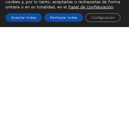
cookies y, por lo tanto, aceptarlas o rechazarlas de forma
unitaria o en su totalidad, en el
Panel de Configuración
.
Ver Carrito
Finalizar Compra
Aceptar todas
Rechazar todas
Configuración