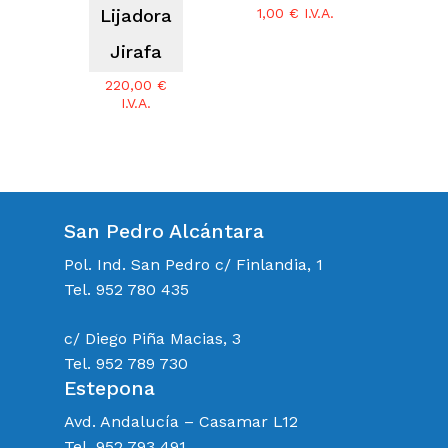
Lijadora
1,00
€
I.V.A.
Jirafa
220,00
€
I.V.A.
San Pedro Alcántara
Pol. Ind. San Pedro c/ Finlandia, 1
Tel. 952 780 435
c/ Diego Piña Macias, 3
Tel. 952 789 730
Estepona
Avd. Andalucía – Casamar L12
Tel. 952 793 491