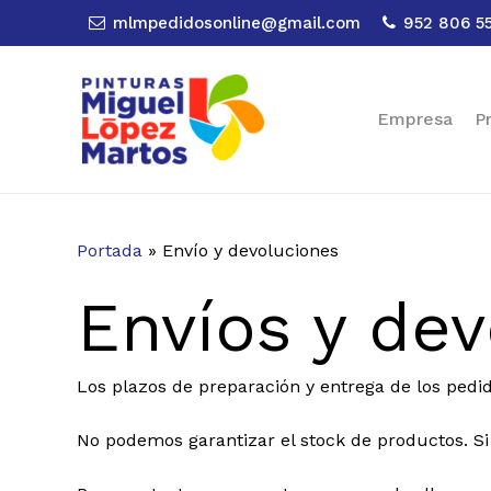
Skip
mlmpedidosonline@gmail.com
952 806 5
to
main
content
Empresa
P
Portada
»
Envío y devoluciones
Envíos y de
Los plazos de preparación y entrega de los pedid
No podemos garantizar el stock de productos. Si