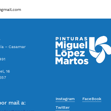
@gmail.com
a
cía – Casamar
491
el, 16
 557
Instagram
FaceBook
por mail a:
Twitter