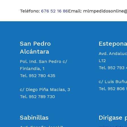
Teléfono:
676 52 16 86
Email: mlmpedidosonline
San Pedro
Estepon
Alcántara
Avd. Andalu
L12
Pol. Ind. San Pedro c/
Tel. 952 793 
Finlandia, 1
Tel. 952 780 435
c/ Luis Buñu
Tel. 952 806
c/ Diego Piña Macias, 3
Tel. 952 789 730
Sabinillas
Dirigase 