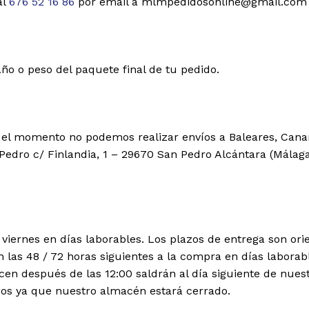
al
676 52 16 86
por email a mlmpedidosonline@gmail.com
año o peso del paquete final de tu pedido.
el momento no podemos realizar envíos a Baleares, Canar
 Pedro c/ Finlandia, 1 – 29670 San Pedro Alcántara (Málaga
 viernes en días laborables. Los plazos de entrega son o
 las 48 / 72 horas siguientes a la compra en días laborab
cen después de las 12:00 saldrán al día siguiente de nue
idos ya que nuestro almacén estará cerrado.