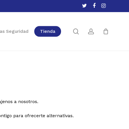
twitter
facebook
instagram
Close
Cart
search
account
as Seguridad
Tienda
jenos a nosotros.
tigo para ofrecerte alternativas.