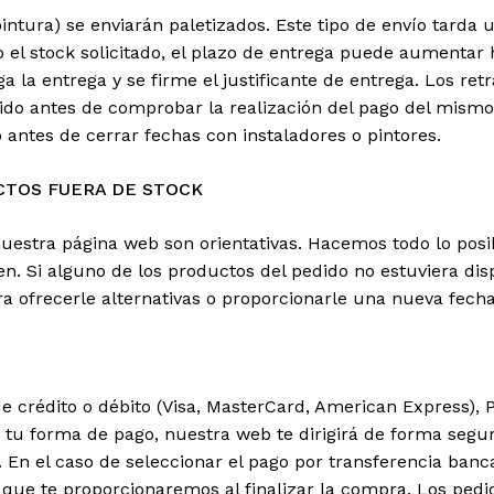
tura) se enviarán paletizados. Este tipo de envío tarda u
el stock solicitado, el plazo de entrega puede aumentar h
 la entrega y se firme el justificante de entrega. Los ret
dido antes de comprobar la realización del pago del mi
 antes de cerrar fechas con instaladores o pintores.
CTOS FUERA DE STOCK
uestra página web son orientativas. Hacemos todo lo posi
n. Si alguno de los productos del pedido no estuviera dis
ara ofrecerle alternativas o proporcionarle una nueva fec
 crédito o débito (Visa, MasterCard, American Express), 
s tu forma de pago, nuestra web te dirigirá de forma segu
 En el caso de seleccionar el pago por transferencia banc
a que te proporcionaremos al finalizar la compra. Los ped