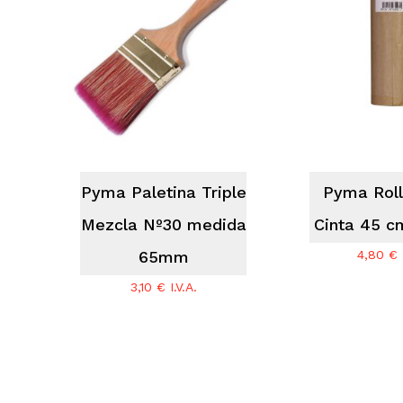
No hay productos en el carrito.
Go To Shop
Pyma Paletina Triple
Pyma Roll
Mezcla Nº30 medida
Cinta 45 c
65mm
4,80
€
3,10
€
I.V.A.