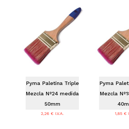
No hay productos en el carrito.
Go To Shop
Pyma Paletina Triple
Pyma Paleti
Mezcla Nº24 medida
Mezcla Nº1
50mm
40
2,26
€
I.V.A.
1,85
€