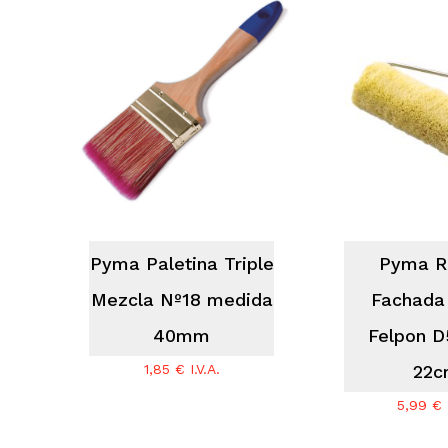
No hay productos en el carrito.
Go To Shop
Pyma Paletina Triple
Pyma Ro
Mezcla Nº18 medida
Fachada
40mm
Felpon D
1,85
€
I.V.A.
22
5,99
€