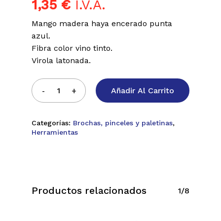
1,35
€
I.V.A.
Mango madera haya encerado punta
azul.
Fibra color vino tinto.
Virola latonada.
Añadir Al Carrito
Categorías:
Brochas, pinceles y paletinas
,
Herramientas
Productos relacionados
1/8