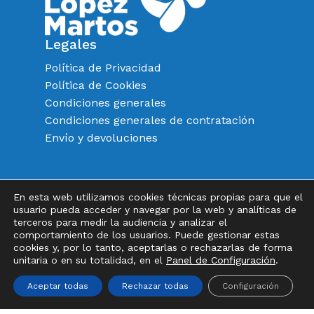
Legales
Política de Privacidad
Política de Cookies
Condiciones generales
Condiciones generales de contratación
Envío y devoluciones
En esta web utilizamos cookies técnicas propias para que el
Instagram
FaceBook
Twitter
usuario pueda acceder y navegar por la web y analíticas de
terceros para medir la audiencia y analizar el
Subtotal:
0,00
€
comportamiento de los usuarios. Puede gestionar estas
cookies y, por lo tanto, aceptarlas o rechazarlas de forma
unitaria o en su totalidad, en el
Panel de Configuración
.
Ver Carrito
Finalizar Compra
Aceptar todas
Rechazar todas
Configuración