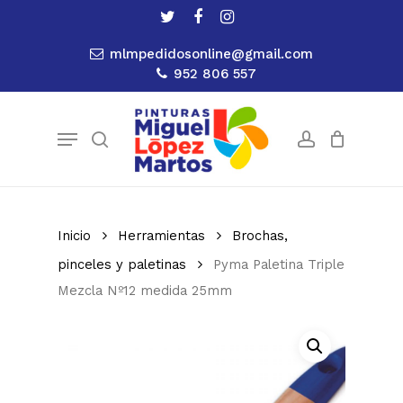
Skip
twitter
facebook
instagram
to
Close
Cart
Cart
mlmpedidosonline@gmail.com
main
952 806 557
content
Menu
search
account
Inicio
Herramientas
Brochas,
pinceles y paletinas
Pyma Paletina Triple
Mezcla Nº12 medida 25mm