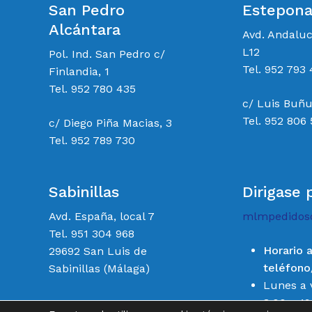
San Pedro
Estepon
Alcántara
Avd. Andalu
L12
Pol. Ind. San Pedro c/
Tel. 952 793 
Finlandia, 1
Tel. 952 780 435
c/ Luis Buñu
Tel. 952 806
c/ Diego Piña Macias, 3
Tel. 952 789 730
Sabinillas
Dirigase 
Avd. España, local 7
mlmpedidos
Tel. 951 304 968
Horario 
29692 San Luis de
teléfon
Sabinillas (Málaga)
Lunes a 
8:00 a 19