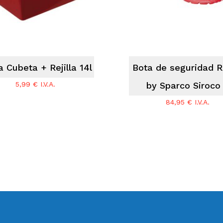
 Cubeta + Rejilla 14l
Bota de seguridad 
5,99
€
I.V.A.
by Sparco Siroco 
84,95
€
I.V.A.