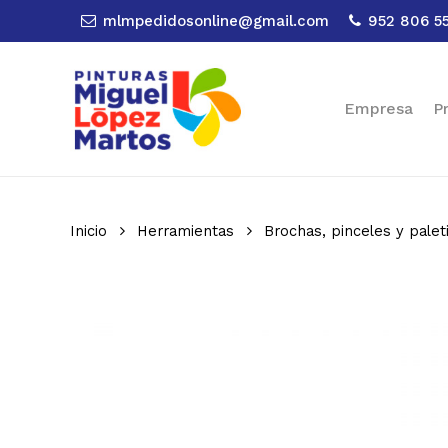
Skip
mlmpedidosonline@gmail.com
952 806 5
to
main
content
Empresa
P
Inicio
Herramientas
Brochas, pinceles y palet