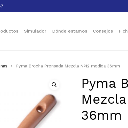
57
Cart
roductos
Simulador
Dónde estamos
Consejos
Fich
inas
Pyma Brocha Prensada Mezcla Nº12 medida 36mm
Pyma B
Mezcla
36mm