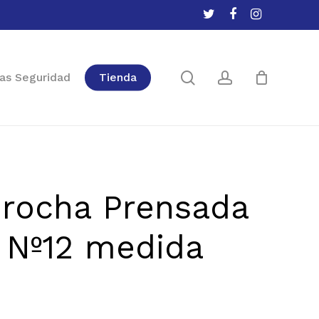
twitter
facebook
instagram
Close
Cart
search
account
as Seguridad
Tienda
rocha Prensada
 Nº12 medida