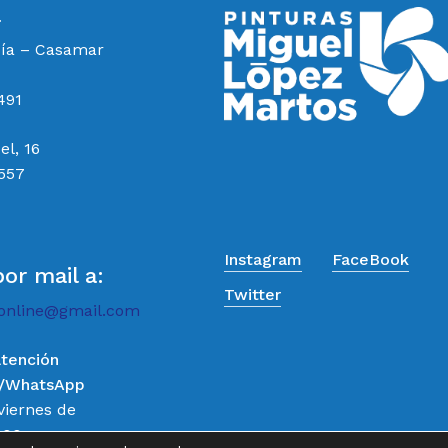
a
cía – Casamar
491
el, 16
 557
Instagram
FaceBook
por mail a:
Twitter
online@gmail.com
atención
o/WhatsApp
Subtotal:
viernes de
:00