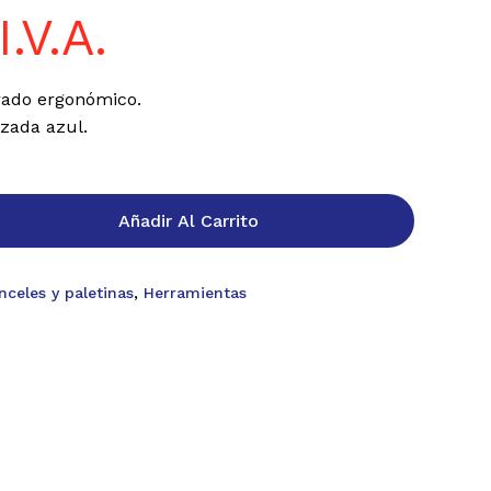
I.V.A.
ado ergonómico.
izada azul.
.
Añadir Al Carrito
nceles y paletinas
,
Herramientas