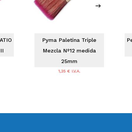
RATIO
Pyma Paletina Triple
P
II
Mezcla Nº12 medida
25mm
1,35
€
I.V.A.