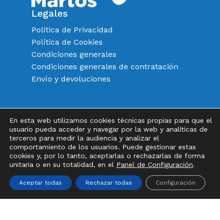
Legales
Política de Privacidad
Política de Cookies
Condiciones generales
Condiciones generales de contratación
Envío y devoluciones
En esta web utilizamos cookies técnicas propias para que el
Instagram
FaceBook
Twitter
usuario pueda acceder y navegar por la web y analíticas de
terceros para medir la audiencia y analizar el
Subtotal:
0,00
€
comportamiento de los usuarios. Puede gestionar estas
cookies y, por lo tanto, aceptarlas o rechazarlas de forma
unitaria o en su totalidad, en el
Panel de Configuración
.
Ver Carrito
Finalizar Compra
Aceptar todas
Rechazar todas
Configuración