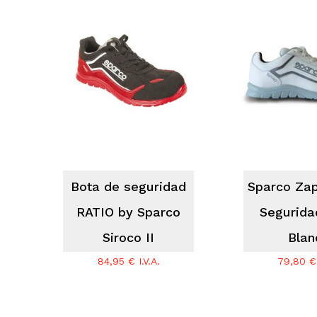
No hay productos en el carrito.
Go To Shop
Bota de seguridad
Sparco Zap
RATIO by Sparco
Segurida
Siroco II
Blan
84,95
€
I.V.A.
79,80
€