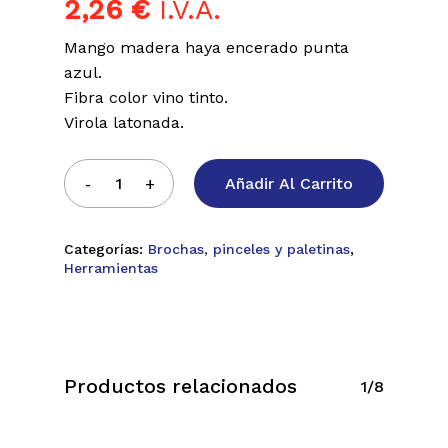
2,26
€
I.V.A.
Mango madera haya encerado punta
azul.
Fibra color vino tinto.
Virola latonada.
Añadir Al Carrito
Categorías:
Brochas, pinceles y paletinas
,
Herramientas
Productos relacionados
1/8