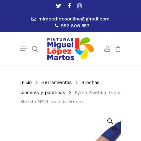
Skip
twitter
facebook
instagram
to
Close
Cart
Cart
mlmpedidosonline@gmail.com
main
952 806 557
content
Menu
search
account
Inicio
Herramientas
Brochas,
pinceles y paletinas
Pyma Paletina Triple
Mezcla Nº24 medida 50mm