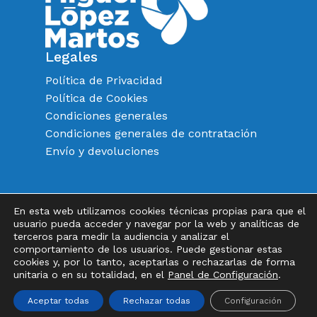
Legales
Política de Privacidad
Política de Cookies
Condiciones generales
Condiciones generales de contratación
Envío y devoluciones
En esta web utilizamos cookies técnicas propias para que el
Instagram
FaceBook
Twitter
usuario pueda acceder y navegar por la web y analíticas de
terceros para medir la audiencia y analizar el
Subtotal:
0,00
€
comportamiento de los usuarios. Puede gestionar estas
cookies y, por lo tanto, aceptarlas o rechazarlas de forma
unitaria o en su totalidad, en el
Panel de Configuración
.
Ver Carrito
Finalizar Compra
Aceptar todas
Rechazar todas
Configuración