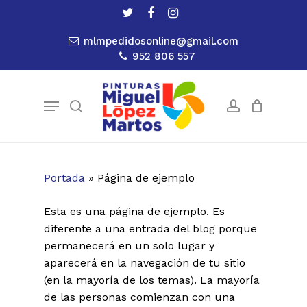
Skip
twitter
facebook
instagram
to
Close
Cart
Cart
mlmpedidosonline@gmail.com
main
952 806 557
content
Menu
search
account
Portada
»
Página de ejemplo
Esta es una página de ejemplo. Es
diferente a una entrada del blog porque
permanecerá en un solo lugar y
aparecerá en la navegación de tu sitio
(en la mayoría de los temas). La mayoría
de las personas comienzan con una