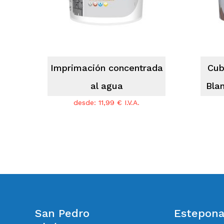
Imprimación concentrada
Cub
al agua
Bla
desde:
11,99
€
I.V.A.
San Pedro
Estepon