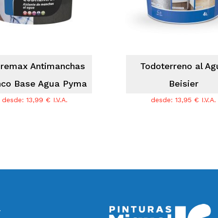
remax Antimanchas
Todoterreno al Ag
nco Base Agua Pyma
Beisier
desde:
13,99
€
I.V.A.
desde:
13,95
€
I.V.A.
a