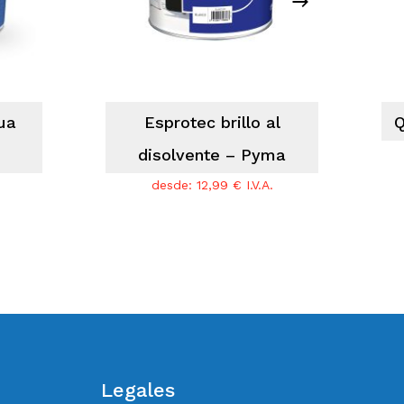
ua
Esprotec brillo al
Q
disolvente – Pyma
desde:
12,99
€
I.V.A.
Legales