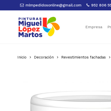
Skip
mlmpedidosonline@gmail.com
952 806 5
to
main
content
Empresa
P
Inicio
Decoración
Revestimientos fachadas