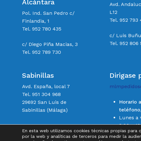
Alcántara
Avd. Andalu
L12
Pol. Ind. San Pedro c/
Tel. 952 793 
Finlandia, 1
Tel. 952 780 435
c/ Luis Buñu
Tel. 952 806
c/ Diego Piña Macias, 3
Tel. 952 789 730
Sabinillas
Dirigase 
Avd. España, local 7
mlmpedidos
Tel. 951 304 968
Horario 
29692 San Luis de
teléfon
Sabinillas (Málaga)
Lunes a 
8:00 a 19
En esta web utilizamos cookies técnicas propias para 
Sábados 
por la web y analíticas de terceros para medir la audie