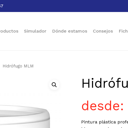
57
Cart
roductos
Simulador
Dónde estamos
Consejos
Fich
Hidrófugo MLM
Hidróf
desde
Pintura plástica pro