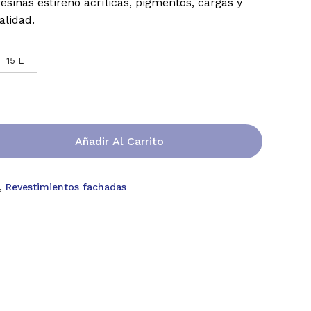
esinas estireno acrílicas, pigmentos, cargas y
alidad.
15 L
Añadir Al Carrito
,
Revestimientos fachadas