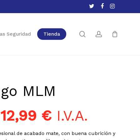
twitter
facebook
instagram
Close
Cart
search
account
as Seguridad
Tienda
ugo MLM
:
12,99
€
I.V.A.
fesional de acabado mate, con buena cubrición y