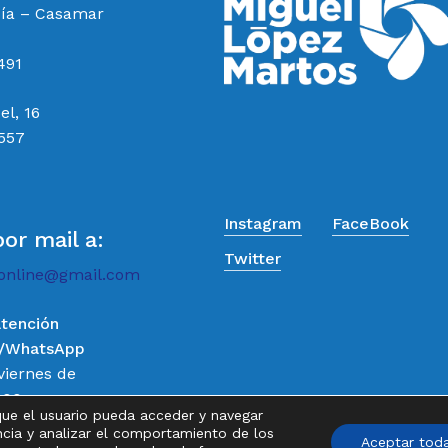
cía – Casamar
491
el, 16
 557
Instagram
FaceBook
por mail a:
Twitter
online@gmail.com
atención
o/WhatsApp
Subtotal:
viernes de
:00
que el usuario pueda acceder y navegar
Ver
de 9:00 a
ncia y analizar el comportamiento de los
Aceptar tod