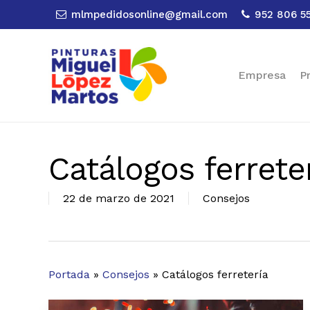
Skip
mlmpedidosonline@gmail.com
952 806 5
to
main
content
Empresa
P
Catálogos ferrete
22 de marzo de 2021
Consejos
Portada
»
Consejos
»
Catálogos ferretería