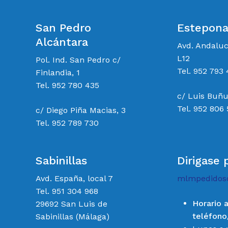
San Pedro
Estepon
Alcántara
Avd. Andalu
L12
Pol. Ind. San Pedro c/
Tel. 952 793 
Finlandia, 1
Tel. 952 780 435
c/ Luis Buñu
Tel. 952 806
c/ Diego Piña Macias, 3
Tel. 952 789 730
Sabinillas
Dirigase 
Avd. España, local 7
mlmpedidos
Tel. 951 304 968
Horario 
29692 San Luis de
teléfon
Sabinillas (Málaga)