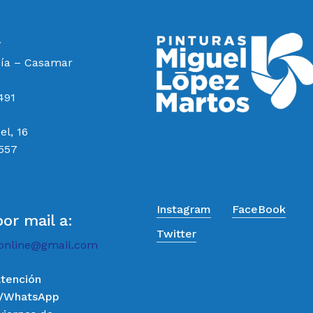
a
cía – Casamar
491
el, 16
 557
Instagram
FaceBook
por mail a:
Twitter
online@gmail.com
atención
o/WhatsApp
Subtotal: