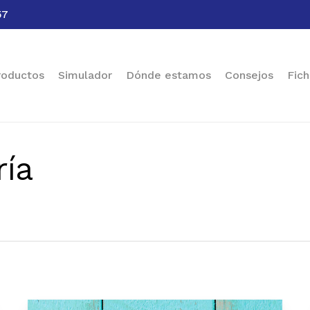
57
Cart
roductos
Simulador
Dónde estamos
Consejos
Fich
ría