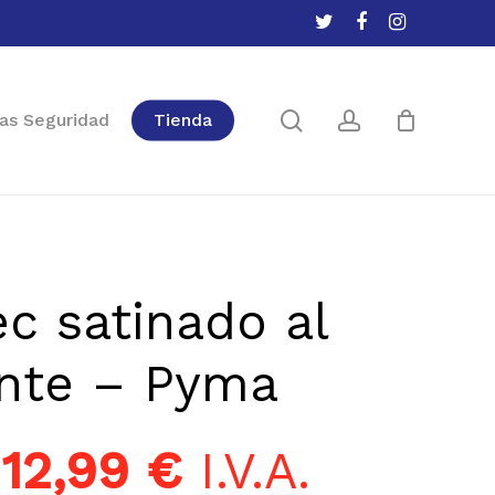
twitter
facebook
instagram
Close
Cart
search
account
as Seguridad
Tienda
c satinado al
ente – Pyma
:
12,99
€
I.V.A.