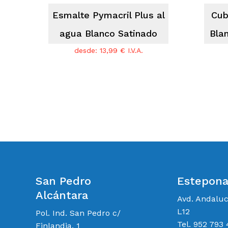
Esmalte Pymacril Plus al
Cub
agua Blanco Satinado
Bla
desde:
13,99
€
I.V.A.
San Pedro
Estepon
Alcántara
Avd. Andalu
L12
Pol. Ind. San Pedro c/
Tel. 952 793 
Finlandia, 1