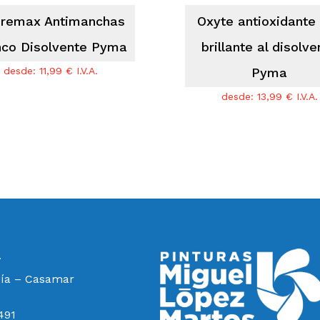
remax Antimanchas
Oxyte antioxidante 
nco Disolvente Pyma
brillante al disolve
desde:
11,99
€
I.V.A.
Pyma
desde:
13,99
€
I.V.A.
a
cía – Casamar
491