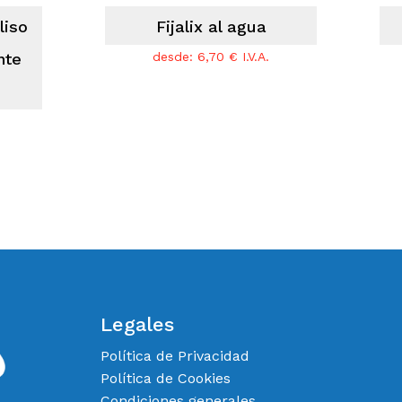
liso
Fijalix al agua
nte
desde:
6,70
€
I.V.A.
Legales
Política de Privacidad
Política de Cookies
Condiciones generales