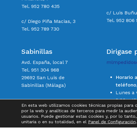
Tel. 952 780 435
c/ Luis Buñu
Tel. 952 806
c/ Diego Piña Macias, 3
Tel. 952 789 730
Sabinillas
Dirigase 
Avd. España, local 7
mlmpedidos
Tel. 951 304 968
Horario 
29692 San Luis de
teléfon
Sabinillas (Málaga)
Lunes a 
8:00 a 19
En esta web utilizamos cookies técnicas propias para 
Sábados 
por la web y analíticas de terceros para medir la audie
14:00
usuarios. Puede gestionar estas cookies y, por lo tanto
unitaria o en su totalidad, en el
Panel de Configuración
.