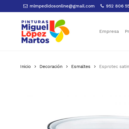
Skip
mlmpedidosonline@gmail.com
952 806 5
to
main
content
Empresa
P
Inicio
Decoración
Esmaltes
Esprotec sati