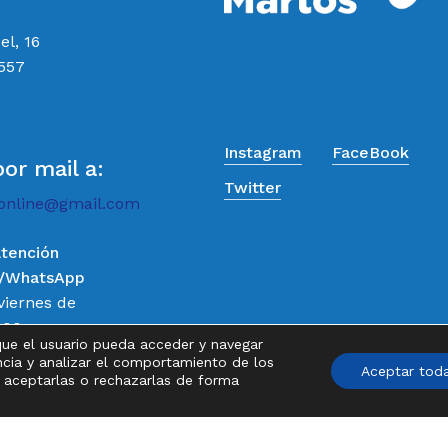
el, 16
 557
Instagram
FaceBook
por mail a:
Twitter
online@gmail.com
atención
o/WhatsApp
Subtotal:
viernes de
:00
que el usuario pueda acceder y navegar
Ver
de 9:00 a
ncia y analizar el comportamiento de los
Aceptar tod
, aceptarlas o rechazarlas de forma