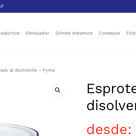
57
Cart
roductos
Simulador
Dónde estamos
Consejos
Fich
nado al disolvente – Pyma
Esprote
disolv
desde