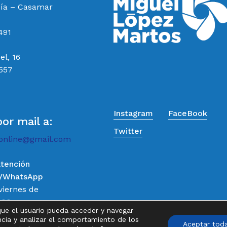
cía – Casamar
491
el, 16
 557
Instagram
FaceBook
por mail a:
Twitter
online@gmail.com
atención
o/WhatsApp
Subtotal:
viernes de
:00
que el usuario pueda acceder y navegar
Ver
de 9:00 a
ncia y analizar el comportamiento de los
Aceptar tod