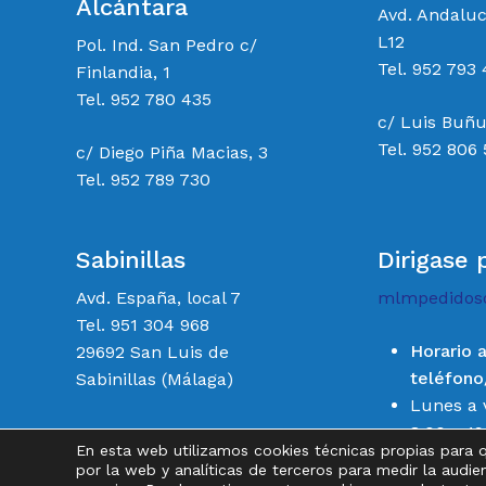
Alcántara
Avd. Andalu
L12
Pol. Ind. San Pedro c/
Tel. 952 793 
Finlandia, 1
Tel. 952 780 435
c/ Luis Buñu
Tel. 952 806
c/ Diego Piña Macias, 3
Tel. 952 789 730
Sabinillas
Dirigase 
Avd. España, local 7
mlmpedidos
Tel. 951 304 968
Horario 
29692 San Luis de
teléfon
Sabinillas (Málaga)
Lunes a 
8:00 a 19
En esta web utilizamos cookies técnicas propias para 
Sábados 
por la web y analíticas de terceros para medir la audie