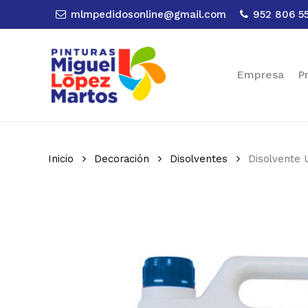
Skip
mlmpedidosonline@gmail.com
952 806 5
to
main
content
Empresa
P
Inicio
Decoración
Disolventes
Disolvente 