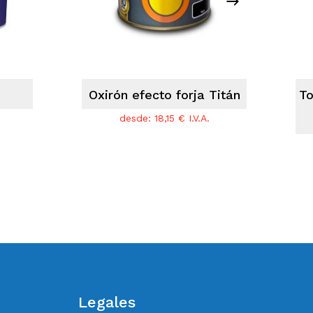
Oxirón efecto forja Titán
To
desde:
18,15
€
I.V.A.
Legales