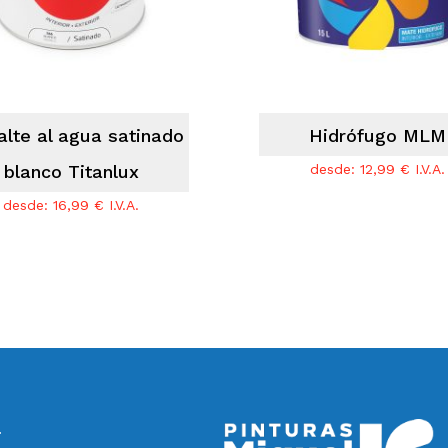
lte al agua satinado
Hidrófugo MLM
blanco Titanlux
desde:
12,99
€
I.V.A.
desde:
16,99
€
I.V.A.
a