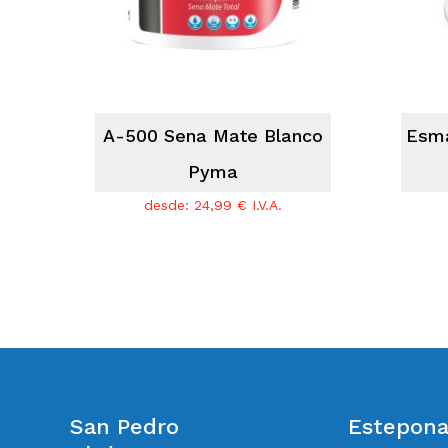
A-500 Sena Mate Blanco
Esma
Pyma
desde:
24,99
€
I.V.A.
San Pedro
Estepon