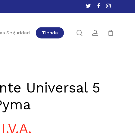
twitter
facebook
instagram
Close
Cart
search
account
as Seguridad
Tienda
nte Universal 5
 Pyma
I.V.A.