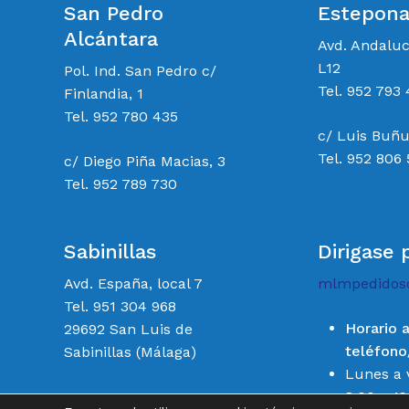
San Pedro
Estepon
Alcántara
Avd. Andalu
L12
Pol. Ind. San Pedro c/
Tel. 952 793 
Finlandia, 1
Tel. 952 780 435
c/ Luis Buñu
Tel. 952 806
c/ Diego Piña Macias, 3
Tel. 952 789 730
Sabinillas
Dirigase 
Avd. España, local 7
mlmpedidos
Tel. 951 304 968
Horario 
29692 San Luis de
teléfon
Sabinillas (Málaga)
Lunes a 
8:00 a 19