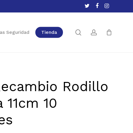
twitter
facebook
instagram
Close
Cart
search
account
as Seguridad
Tienda
ecambio Rodillo
a 11cm 10
es