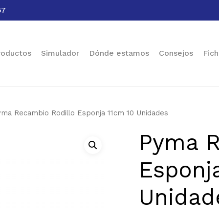
57
Cart
roductos
Simulador
Dónde estamos
Consejos
Fich
yma Recambio Rodillo Esponja 11cm 10 Unidades
Pyma R
Esponj
Unidad