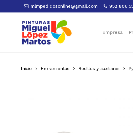
Skip
mlmpedidosonline@gmail.com
952 806 5
to
main
content
Empresa
P
Inicio
Herramientas
Rodillos y auxiliares
P