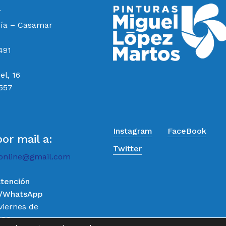
a
cía – Casamar
491
el, 16
 557
Instagram
FaceBook
por mail a:
Twitter
online@gmail.com
atención
o/WhatsApp
Subtotal:
viernes de
:00