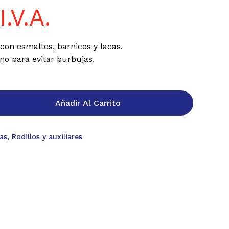
I.V.A.
con esmaltes, barnices y lacas.
o para evitar burbujas.
Añadir Al Carrito
as
,
Rodillos y auxiliares