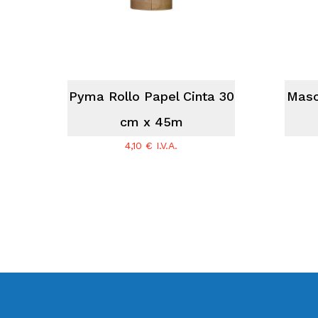
Pyma Rollo Papel Cinta 30
Masc
cm x 45m
4,10
€
I.V.A.