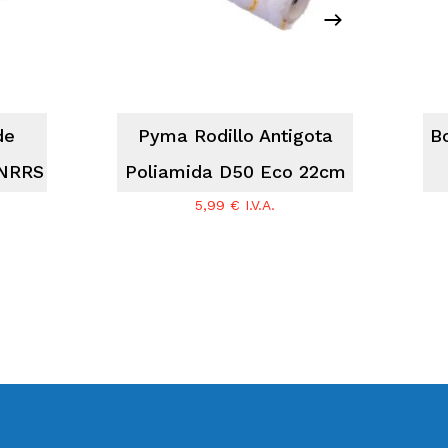
de
Pyma Rodillo Antigota
B
 NRRS
Poliamida D50 Eco 22cm
5,99
€
I.V.A.