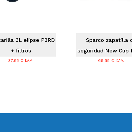
arilla 3L elipse P3RD
Sparco zapatilla 
+ filtros
seguridad New Cup
37,65
€
I.V.A.
66,95
€
I.V.A.