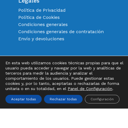
Legales
Política de Privacidad
Política de Cookies
Condiciones generales
Condiciones generales de contratación
Envío y devoluciones
En esta web utilizamos cookies técnicas propias para que el
Instagram
FaceBook
Twitter
usuario pueda acceder y navegar por la web y analíticas de
terceros para medir la audiencia y analizar el
Subtotal:
0,00
€
comportamiento de los usuarios. Puede gestionar estas
cookies y, por lo tanto, aceptarlas o rechazarlas de forma
unitaria o en su totalidad, en el
Panel de Configuración
.
Ver Carrito
Finalizar Compra
Aceptar todas
Rechazar todas
Configuración