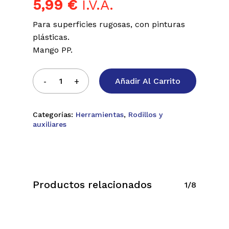
5,99
€
I.V.A.
Para superficies rugosas, con pinturas
plásticas.
Mango PP.
Añadir Al Carrito
Categorías:
Herramientas
,
Rodillos y
auxiliares
Productos relacionados
1/8