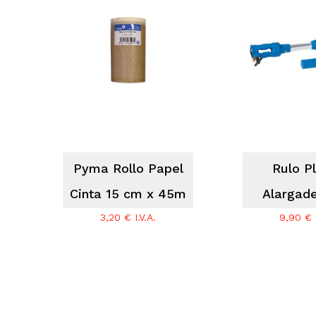
No hay productos en el carrito.
Go To Shop
Pyma Rollo Papel
Rulo P
Cinta 15 cm x 45m
Alargad
3,20
€
I.V.A.
9,90
€