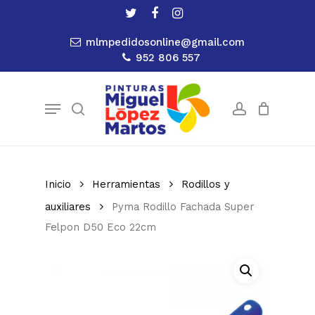
Skip
twitter
facebook
instagram
to
Close
Cart
Cart
mlmpedidosonline@gmail.com
main
952 806 557
content
Menu
search
account
Inicio
Herramientas
Rodillos y
auxiliares
Pyma Rodillo Fachada Super
Felpon D50 Eco 22cm