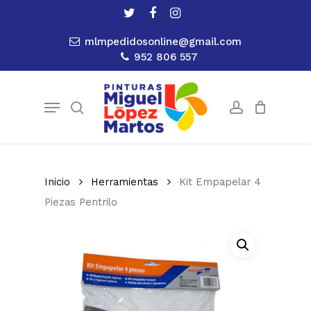
Skip
twitter
facebook
instagram
to
Close
Cart
Cart
mlmpedidosonline@gmail.com
main
952 806 557
content
Menu
search
account
Inicio
Herramientas
Kit Empapelar 4
Piezas Pentrilo