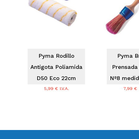
No hay productos en el carrito.
Go To Shop
Pyma Rodillo
Pyma B
Antigota Poliamida
Prensada
D50 Eco 22cm
Nº8 medi
5,99
€
I.V.A.
7,99
€