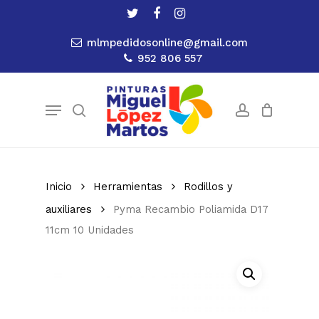
Skip
twitter
facebook
instagram
to
Close
Cart
Cart
mlmpedidosonline@gmail.com
main
952 806 557
content
Menu
search
account
Inicio
Herramientas
Rodillos y
auxiliares
Pyma Recambio Poliamida D17
11cm 10 Unidades