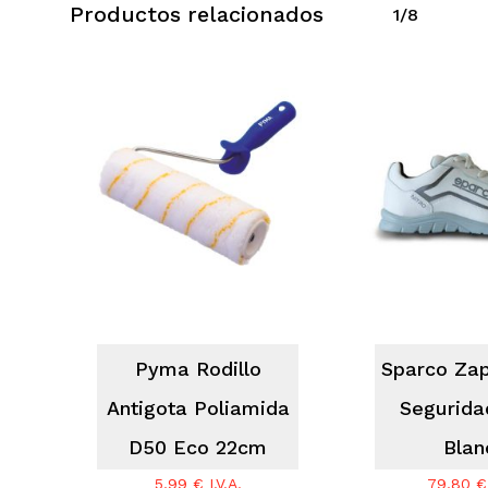
Productos relacionados
1/8
No hay productos en el carrito.
Go To Shop
Pyma Rodillo
Sparco Zap
Antigota Poliamida
Segurida
D50 Eco 22cm
Blan
5,99
€
I.V.A.
79,80
€