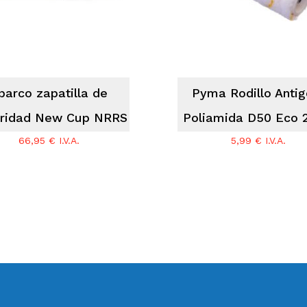
parco zapatilla de
Pyma Rodillo Antig
ridad New Cup NRRS
Poliamida D50 Eco 
66,95
€
I.V.A.
5,99
€
I.V.A.