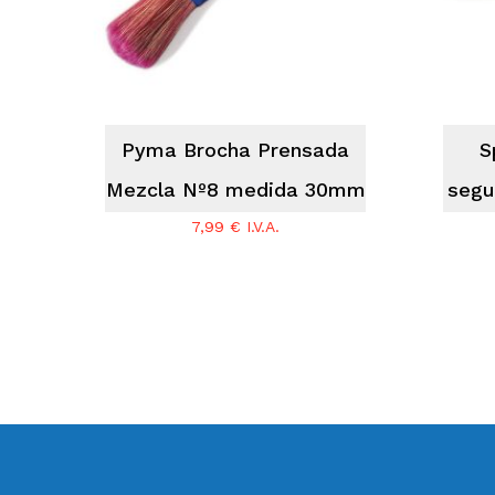
Pyma Brocha Prensada
S
Mezcla Nº8 medida 30mm
segu
7,99
€
I.V.A.