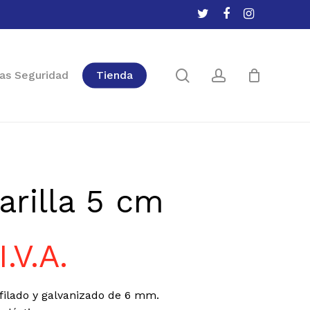
twitter
facebook
instagram
Close
Cart
search
account
as Seguridad
Tienda
arilla 5 cm
I.V.A.
efilado y galvanizado de 6 mm.