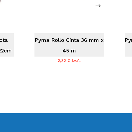
ota
Pyma Rollo Cinta 36 mm x
Py
22cm
45 m
2,32
€
I.V.A.