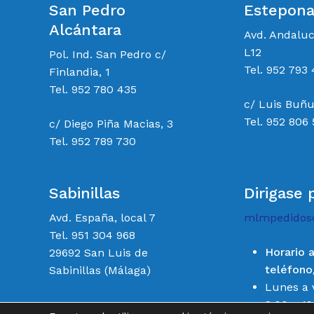
San Pedro
Estepon
Alcántara
Avd. Andalu
L12
Pol. Ind. San Pedro c/
Tel. 952 793 
Finlandia, 1
Tel. 952 780 435
c/ Luis Buñu
Tel. 952 806
c/ Diego Piña Macias, 3
Tel. 952 789 730
Sabinillas
Dirigase 
Avd. España, local 7
mlmpedidos
Tel. 951 304 968
Horario 
29692 San Luis de
teléfon
Sabinillas (Málaga)
Lunes a 
8:00 a 19