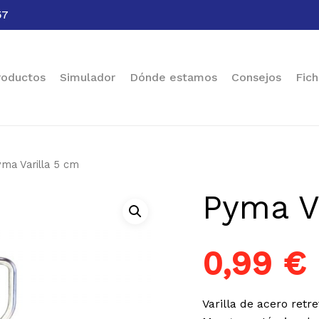
57
Cart
roductos
Simulador
Dónde estamos
Consejos
Fich
ma Varilla 5 cm
Pyma V
0,99
€
Varilla de acero retr