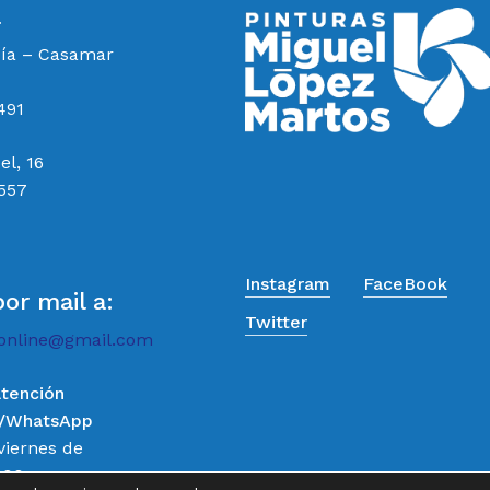
a
cía – Casamar
491
el, 16
 557
Instagram
FaceBook
por mail a:
Twitter
online@gmail.com
atención
o/WhatsApp
Subtotal:
viernes de
:00