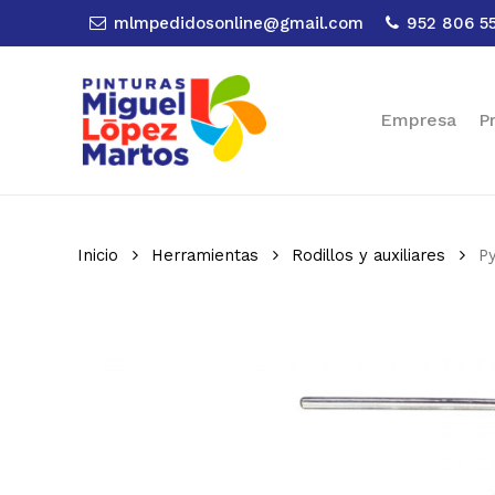
Skip
mlmpedidosonline@gmail.com
952 806 5
to
main
content
Empresa
P
Inicio
Herramientas
Rodillos y auxiliares
Py